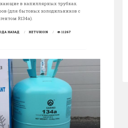
икающие в капиллярных трубках.
ров (для бытовых холодильников с
гентом R134a).
ОДА НАЗАД
HETURION
11267