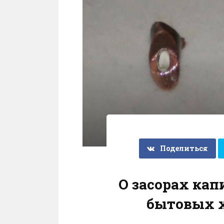
Поделиться
О засорах ка
бытовых 