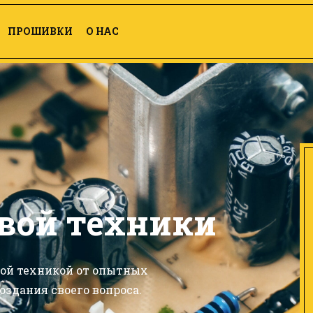
ПРОШИВКИ
О НАС
вой техники
вой техникой от опытных
оздания своего вопроса.