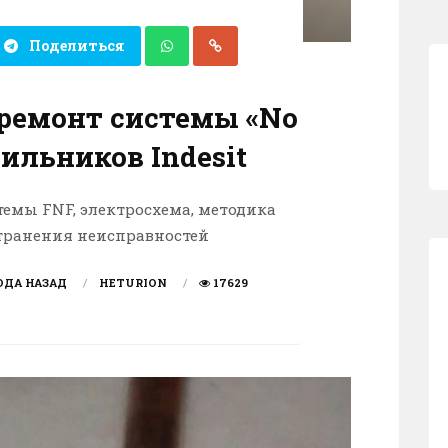
Поделиться
 ремонт системы «No
дильников Indesit
темы FNF, электросхема, методика
транения неисправностей
ОДА НАЗАД
HETURION
17629