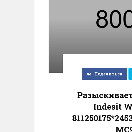
Поделиться
Разыскивае
Indesit W
811250175*245
MC9