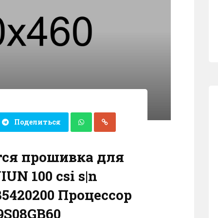
Поделиться
тся прошивка для
IUN 100 csi s|n
35420200 Процессор
S08GB60