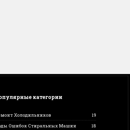
опулярные категории
емонт Холодильников
19
оды Ошибок Стиральных Машин
18