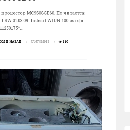
процессор MC9S08GB60. Не читается
 SW 01.03.09 Indesit WIUN 100 csi s|n
11250175*...
ЕСЯЦ НАЗАД
FANTOM913
110