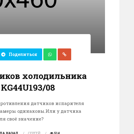
Поделиться
иков холодильника
 KG44U193/08
противления датчиков испарителя
камеры одинаковы.Или у датчика
ля своё значение?
ОДА НАЗАД
СЕРГЕЙ
514