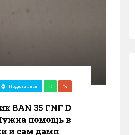
Поделиться
ик BAN 35 FNF D
 Нужна помощь в
и и сам дамп