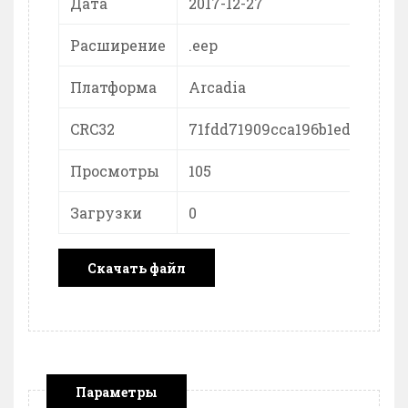
Дата
2017-12-27
Расширение
.eep
Платформа
Arcadia
CRC32
71fdd71909cca196b1edc8f54fe
Просмотры
105
Загрузки
0
Скачать файл
Параметры