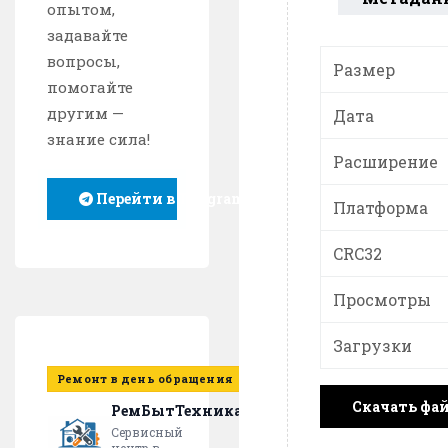
опытом,
задавайте
вопросы,
Размер
помогайте
другим —
Дата
знание сила!
Расширение
Перейти в Telegram
Платформа
CRC32
Просмотры
Загрузки
Ремонт в день обращения
Скачать фа
РемБытТехника
Сервисный