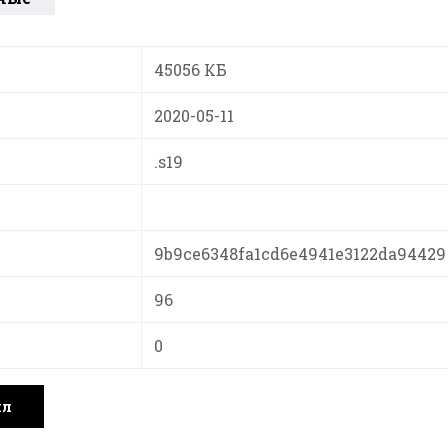
45056 КБ
2020-05-11
.s19
9b9ce6348fa1cd6e4941e3122da94429
96
0
йл