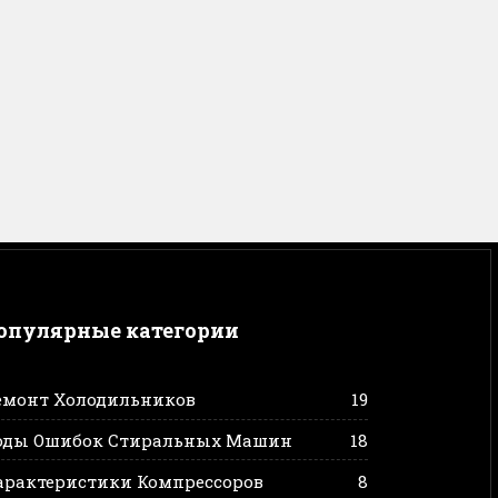
опулярные категории
емонт Холодильников
19
оды Ошибок Стиральных Машин
18
арактеристики Компрессоров
8