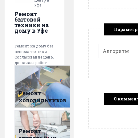
центр в
Уфе
Ремонт
бытовой
техники на
Парамет
дому в Уфе
Ремонт на дому без
Алгоритм
вывоза техники.
Согласование цены
до начала работ.
Ремонт
0 коммен
холодильников
Ремонт