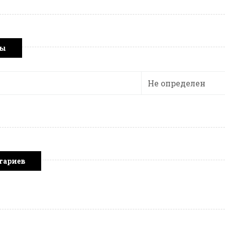
ры
Не определен
тариев