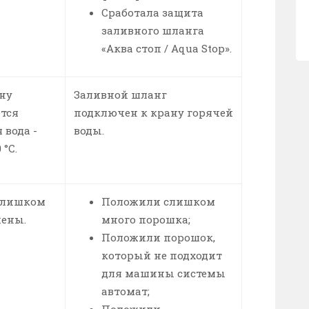
Сработала защита
заливного шланга
«Аква стоп / Aqua Stop».
ну
Заливной шланг
тся
подключен к крану горячей
 вода -
воды.
 °С.
 слишком
Положили слишком
пены.
много порошка;
Положили порошок,
который не подходит
для машины системы
автомат;
Положили