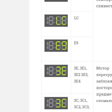
сливает
LC
E9
3E, 3Е1,
Мотор
3Е2 3Е3,
перегру
3Е4
заблок
постор
предме
3C, 3C1,
сломалс
3C2, 3C3,