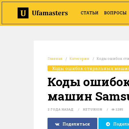
СТАТЬИ
ВОПРОСЫ
Главная
Категории
Коды ошибок ст
Коды ошибок стиральных маши
Коды ошибок
машин Sams
2 ГОДА НАЗАД
HETURION
1285
Поделиться
Подел