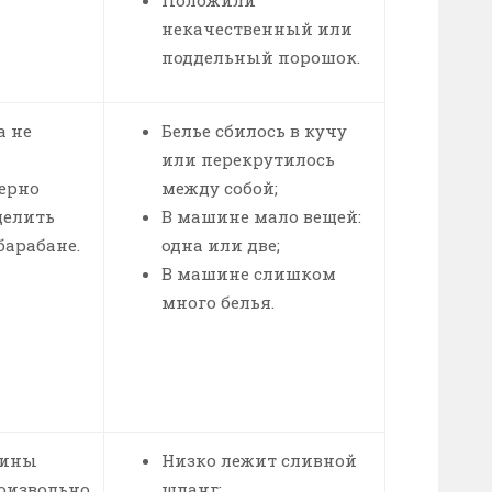
некачественный или
поддельный порошок.
 не
Белье сбилось в кучу
или перекрутилось
ерно
между собой;
делить
В машине мало вещей:
барабане.
одна или две;
В машине слишком
много белья.
шины
Низко лежит сливной
оизвольно
шланг;