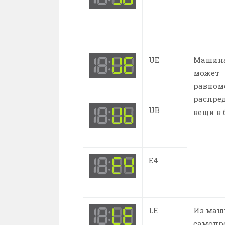
UE
Машина
может
равном
распре
UB
вещи в 
E4
LE
Из ма
самопр