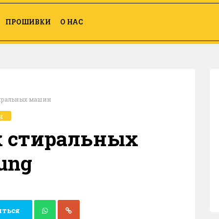
ПРОШИВКИ
О НАС
иральных машин
н
 стиральных
ung
иться