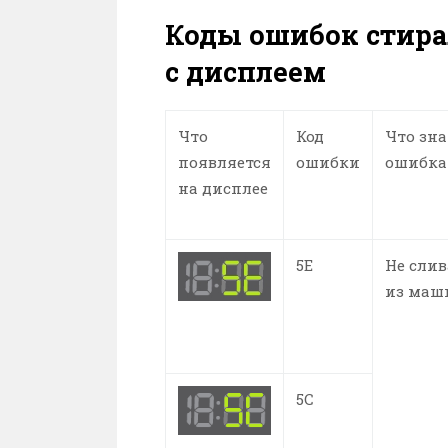
Коды ошибок стир
с дисплеем
Что
Код
Что зн
появляется
ошибки
ошибка
на дисплее
5E
Не слив
из маш
5C