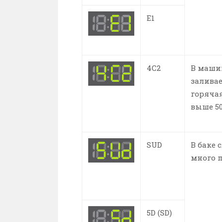
E1
4C2
В маши
заливае
горячая
выше 50
SUD
В баке
много 
5D (SD)