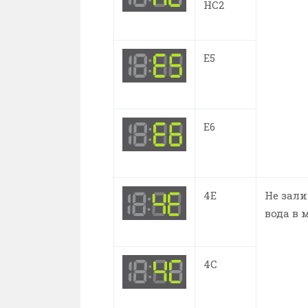
HC2
E5
E6
4E
Не зали
вода в 
4C