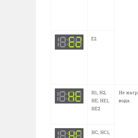
E2
H1, H2,
Не нагр
HE, HE1,
вода.
HE2
HC, HC1,