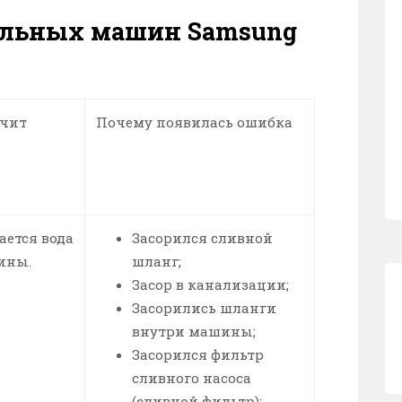
альных машин Samsung
ачит
Почему появилась ошибка
ается вода
Засорился сливной
ины.
шланг;
Засор в канализации;
Засорились шланги
внутри машины;
Засорился фильтр
сливного насоса
(сливной фильтр);