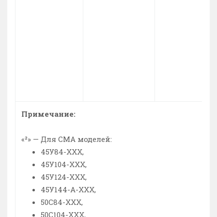
Примечание:
«²» — Для СМА моделей:
45У84-ХХХ,
45У104-ХХХ,
45У124-ХХХ,
45У144-А-ХХХ,
50С84-ХХХ,
50С104-ХХХ,