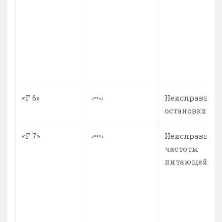
«F 6»
◦••◦◦
Неисправност
остановки мо
«F 7»
◦•••◦
Неисправност
частоты
питающей се