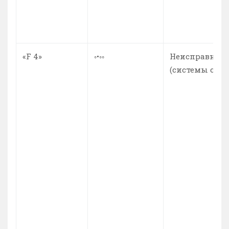
«F 4»
◦•◦◦
Неисправност
(системы слив