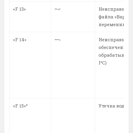
«F 13»
••◦•
Неисправност
файла «Вариа
переменных 
«F 14»
•••◦
Неисправност
обеспечения (
обрабатывают
I²C)
«F 15»³
Утечка воды и