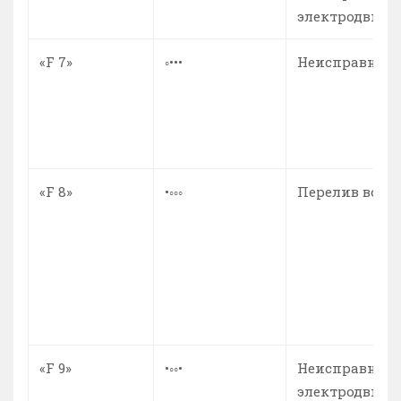
электродвига
«F 7»
◦•••
Неисправност
«F 8»
•◦◦◦
Перелив воды
«F 9»
•◦◦•
Неисправност
электродвига