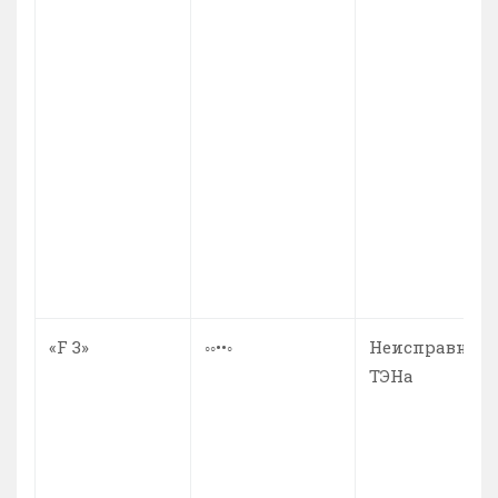
«F 3»
◦◦••◦
Неисправност
ТЭНа