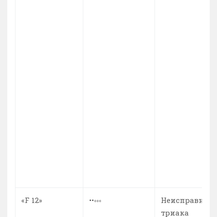
«F 12»
••◦◦◦
Неисправност
триака