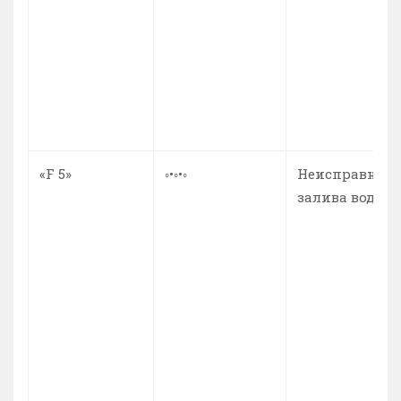
«F 5»
◦•◦•◦
Неисправност
залива воды