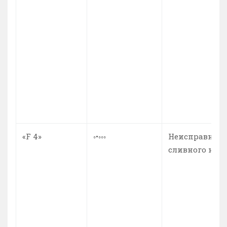
«F 4»
◦•◦◦◦
Неисправност
сливного насо