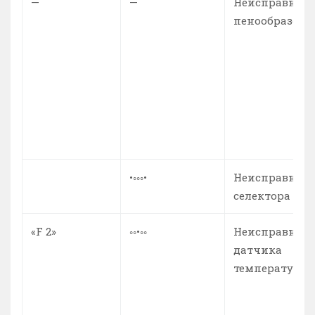
—
—
Неисправност
пенообразова
•◦◦◦•
Неисправност
селектора бло
«F 2»
◦◦•◦◦
Неисправност
датчика
температуры