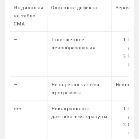
Индикация
Описание дефекта
Вероятна
на табло
СМА
—
Повышенное
Испо
пенообразования
для
Исп
моющ
—
Не переключаются
Неисправ
программы
◦◦◦•◦
Неисправность
Неи
датчика температуры
датч
Отсу
кон