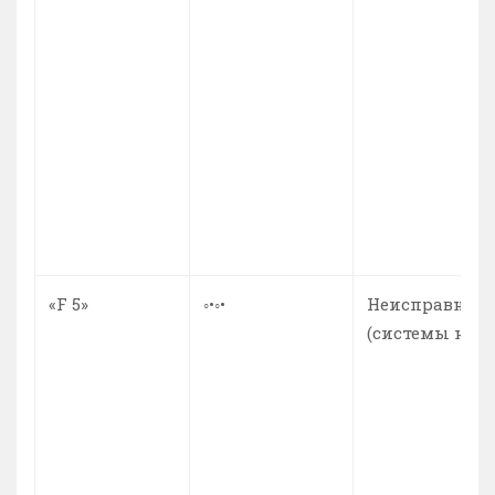
«F 5»
◦•◦•
Неисправност
(системы нал