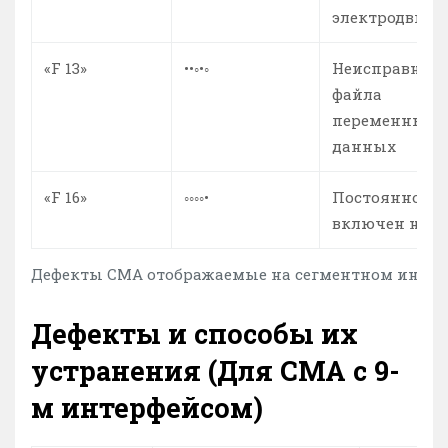
электродвигат
«F 13»
••◦•◦
Неисправност
файла
переменных
данных
«F 16»
◦◦◦◦•
Постоянно
включен нагр
Дефекты СМА отображаемые на сегментном индика
Дефекты и способы их
устранения (Для СМА с 9-
м интерфейсом)