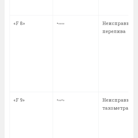
«F 8»
•◦◦◦◦
Неисправност
перелива
«F 9»
•◦◦•◦
Неисправност
тахометра