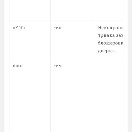
«F 10»
•◦•◦◦
Неисправност
триака замка
блокировки
дверцы
door
•◦••◦