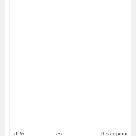
«F 6»
◦••◦
Неисправност