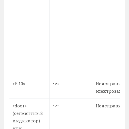
«F 10»
•◦•◦
Неисправност
электрозамка
«door»
•◦••
Неисправност
(сегментный
индикатор)
или