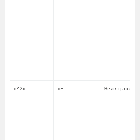
«F 3»
◦◦••
Неисправност