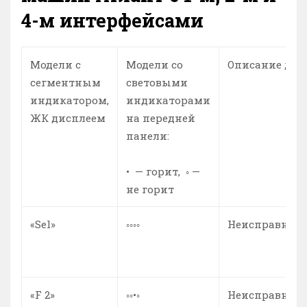
4-м интерфейсами
Модели с
Модели со
Описание деф
сегментным
световыми
индикатором,
индикаторами
ЖК дисплеем
на передней
панели:
•
— горит,
◦
—
не горит
«Sel»
◦◦◦◦
Неисправност
«F 2»
◦◦•◦
Неисправност