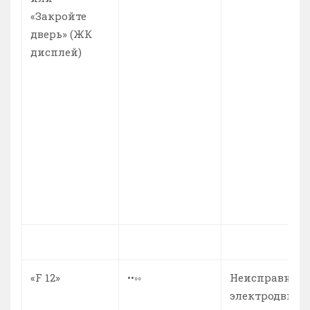
«Закройте
дверь» (ЖК
дисплей)
«F 12»
••◦◦
Неисправност
электродвига