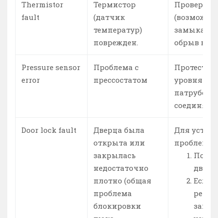
Thermistor
Термистор
Проверьте
fault
(датчик
(возможно
температур)
замыкание
поврежден.
обрыв в эл
Pressure sensor
Проблема с
Протестир
error
прессостатом
уровня и о
патрубок,
соединяетс
Door lock fault
Дверца была
Для устра
открыта или
проблемы:
закрылась
Попро
недостаточно
дверцу
плотно (общая
Если 
проблема
решен
блокировки
запи