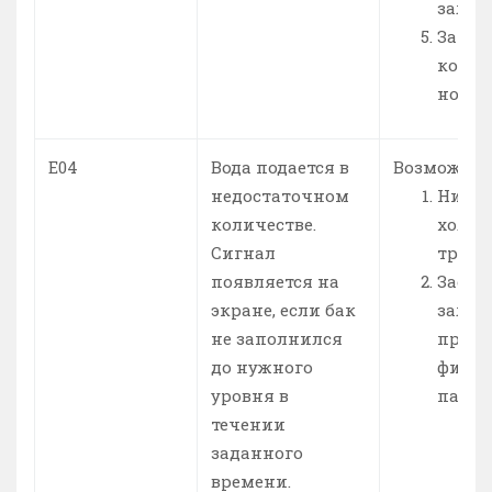
залом
Замен
контр
новый
Е04
Вода подается в
Возможно:
недостаточном
Низко
количестве.
холод
Сигнал
трубах
появляется на
Засор
экране, если бак
залив
не заполнился
прочи
до нужного
фильт
уровня в
патру
течении
заданного
времени.