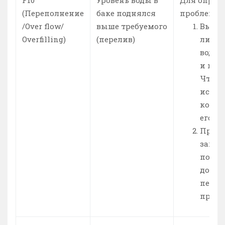
(Переполнение
баке поднялся
проблемы:
/Over flow/
выше требуемого
Выясн
Overfilling)
(перелив)
ли кл
воды,
и кон
Чтобы
испра
контр
его з
Проте
запус
помпа
дости
перели
провер