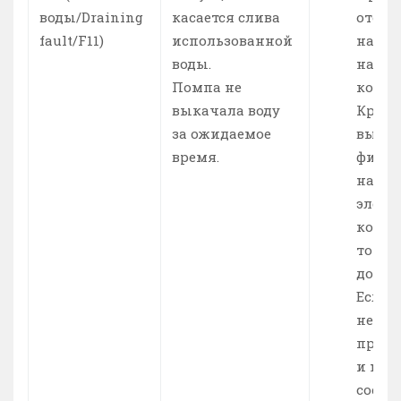
воды/Draining
касается слива
отошл
fault/F11)
использованной
на уч
воды.
насос
Помпа не
контр
выкачала воду
Кроме
за ожидаемое
выясн
время.
фикси
напр
элект
конта
тот м
долже
Если 
нет, 
проди
и насо
соеди