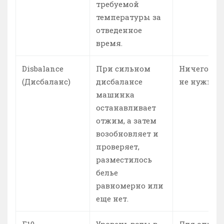
требуемой
температуры за
отведенное
время.
Disbalance
При сильном
Ничего пр
(Дисбаланс)
дисбалансе
не нужно.
машинка
останавливает
отжим, а затем
возобновляет и
проверяет,
разместилось
белье
равномерно или
еще нет.
F10
Уровень воды в
Для опред