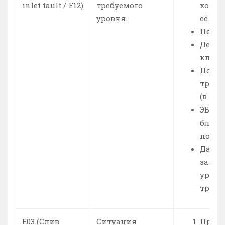
inlet fault / F12)
требуемого
холод
уровня.
её не
Перек
Дефек
клапа
Появи
тракт
(в на
ЭБУ (
блок 
повре
Датчи
заме
урове
требу
Е03 (Слив
Ситуация
Прове