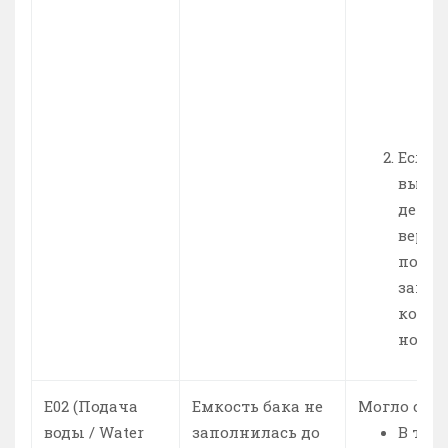
(
с
р
с
т
т
Если 
выше
детал
вероя
потре
замен
контр
новый
Е02 (Подача
Емкость бака не
Могло случ
воды / Water
заполнилась до
В тру