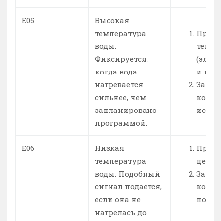
Е05
Высокая
температура
Прове
воды.
темпе
Фиксируется,
(элек
когда вода
и их 
нагревается
Замен
сильнее, чем
контр
запланировано
испра
программой.
Е06
Низкая
Прове
температура
цепи.
воды. Подобный
Замен
сигнал подается,
контр
если она не
потре
нагрелась до