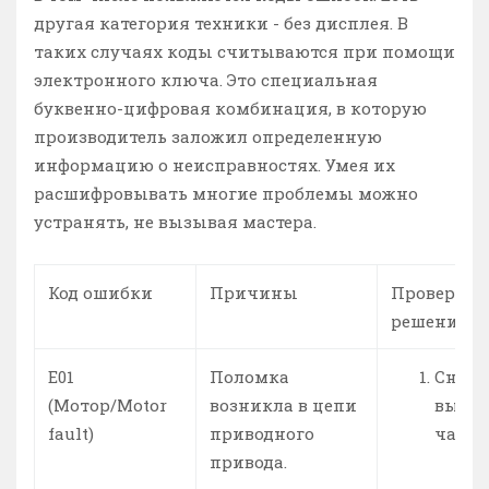
другая категория техники - без дисплея. В
таких случаях коды считываются при помощи
электронного ключа. Это специальная
буквенно-цифровая комбинация, в которую
производитель заложил определенную
информацию о неисправностях. Умея их
расшифровывать многие проблемы можно
устранять, не вызывая мастера.
Код ошибки
Причины
Проверка 
решения
Е01
Поломка
Снача
(Мотор/Motor
возникла в цепи
выясн
fault)
приводного
часте
привода.
с