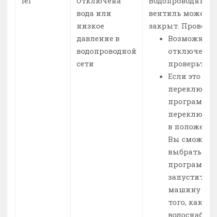
fel
Отключена
Водопроводный
вода или
вентиль может б
низкое
закрыт. Проверьт
давление в
Возможно
водопроводной
отключена в
сети
проверьте.
Если это так
переключит
программн
переключат
в положение 
Вы сможете
выбрать
программу 
запустить
машину пос
того, как
водоснабже