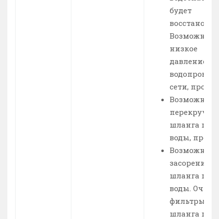
будет
восстановле
Возможно
низкое
давление во
водопровод
сети, провер
Возможно
перекручив
шланга под
воды, провер
Возможно
засорение
шланга под
воды. Очист
фильтры
шланга под