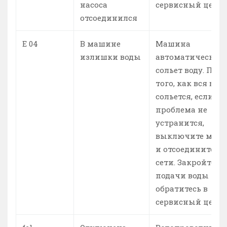
насоса
сервисный центр
отсоединился
E 04
В машине
Машина
излишки воды
автоматически
сольет воду. Посл
того, как вся вод
сольется, если
проблема не
устранится,
выключите маш
и отсоедините от
сети. Закройте к
подачи воды и
обратитесь в
сервисный центр