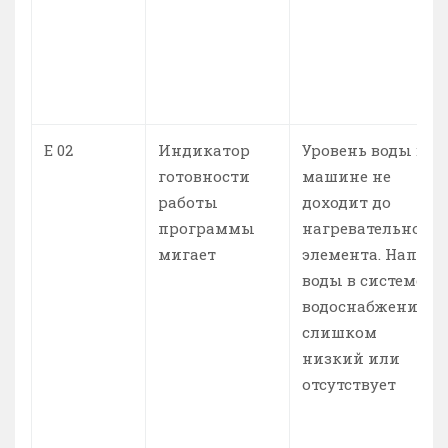
Е 02
Индикатор
Уровень воды в
готовности
машине не
работы
доходит до
программы
нагревательного
мигает
элемента. Напор
воды в системе
водоснабжения
слишком
низкий или
отсутствует