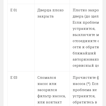
E 01
Дверца плохо
Плотно закройте
закрыта
дверь (до щелчка)
Если проблема н
устранится,
выключите маши
отсоедините ее о
сети и обратитес
ближайший
авторизованный
сервисный центр
E 03
Сломался
Прочистите фил
насос или
насоса (*). Если
засорился
проблема не
фильтр насоса,
устранится,
или контакт
обратитесь в