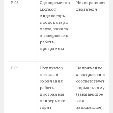
Е 08
Одновременно
Неисправность
мигают
двигателя
индикаторы
кнопок старт/
пауза, начала
и завершения
работы
программы
Е 09
Индикатор
Напряжение
начала и
электросети нс
окончания
соответствует
работы
нормальному
программы
(завышенное
непрерывно
или
горят
заниженное)